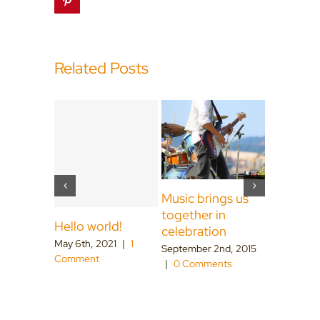
Pinterest
Related Posts
Music brings us
How do 
together in
back to 
Hello world!
celebration
June 3rd, 
May 6th, 2021
|
1
Comments
September 2nd, 2015
Comment
|
0 Comments